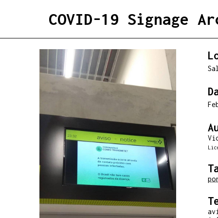
COVID-19 Signage Ar
L
Sa
D
Fe
A
Vi
Lic
T
po
T
av