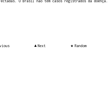
fectadas. O Brasil não tem casos registrados da doença.
vious
Next
Random