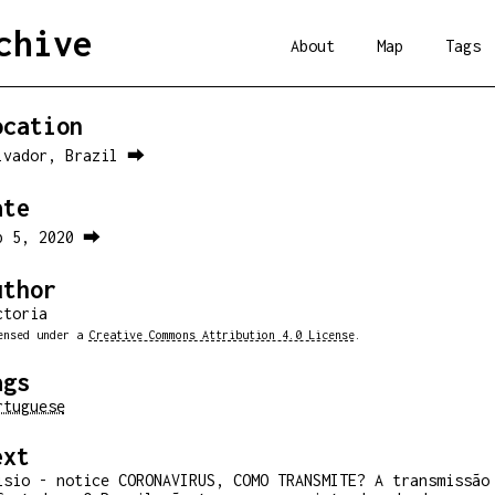
chive
About
Map
Tags
ocation
lvador, Brazil ⮕
ate
b 5, 2020 ⮕
uthor
ctoria
ensed under a
Creative Commons Attribution 4.0 License
.
ags
rtuguese
ext
isio - notice CORONAVIRUS, COMO TRANSMITE? A transmissão