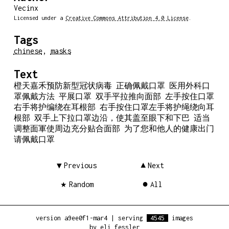
Vecinx
Licensed under a
Creative Commons Attribution 4.0 License
.
Tags
chinese
,
masks
Text
橙天嘉禾预防新型冠状病毒 正确佩戴口罩 医用外科口
罩佩戴方法 平展口罩 双手平拉推向面部 左手按住口罩
右手将护编绕在耳根部 右手按住口罩左手将护绳绕向耳
根部 双手上下拉口罩边沿，使其盖至眼下和下巴 适当
调整面軍使周边充分贴合面部 为了您和他人的健康出门
请佩戴口罩
Previous
Next
Random
All
version a9ee0f1-mar4
|
serving
4545
images
by
eli fessler