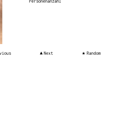
Personenanzahl
vious
Next
Random