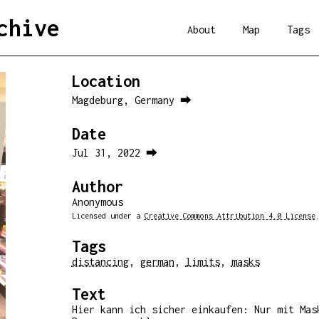
chive
About
Map
Tags
Location
Magdeburg, Germany ⮕
Date
Jul 31, 2022 ⮕
Author
Anonymous
Licensed under a
Creative Commons Attribution 4.0 License
Tags
distancing
,
german
,
limits
,
masks
Text
Hier kann ich sicher einkaufen: Nur mit Mas