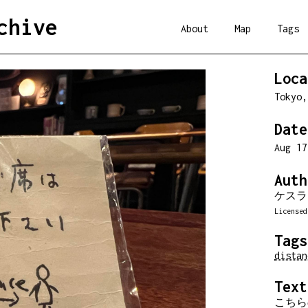
chive
About
Map
Tags
Loca
Tokyo
Date
Aug 1
Auth
ケスラ
License
Tags
distan
Text
こちらの