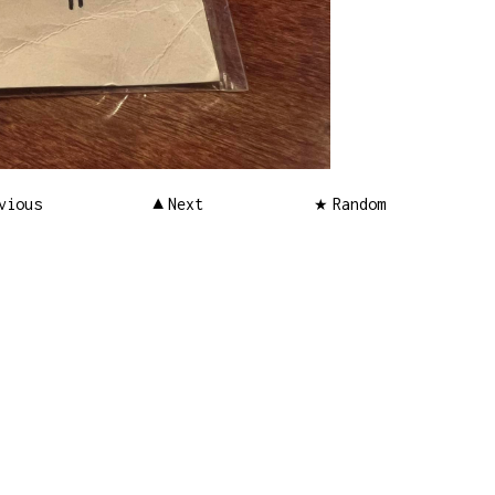
vious
Next
Random