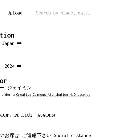
Upload
tion
, Japan ⮕
7, 2024 ⮕
or
ー ジェイミン
d under a
Creative Commons Attribution 4.0 License
.
cing
,
english
,
japanese
お席は ご遠慮下さい Social distance